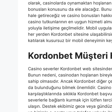
olarak, casinolarda oynamaktan hoşlanan bi
bonusları konusunu da ele alacağız. Bunu y
hale getireceğiz ve casino bonusları hakkı
casino tutkunlarının en uygun hizmeti alma
yoluyla iletişime geçilmelidir. Mobil uygul
her yerden Kordonbet sitesine ulaşabilirsi
katılarak kusursuz bir mobil deneyimin keyfi
Kordonbet Müşteri 
Casino severler Kordonbet web sitesinden hı
Bunun nedeni, casinodan hoşlanan bireyler
sahip olmasıdır. Ancak Kordonbet diğer çev
da bulunduğunu bilmek önemlidir. Casino 
karşılaştıklarında sıklıkla Kordonbet baş
severlerle bağlantı kurmak için lütfen terci
ulaşın. Destek ekibimiz gece veya gündüz 