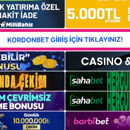
KORDONBET GİRİŞ İÇİN TIKLAYINIZ!