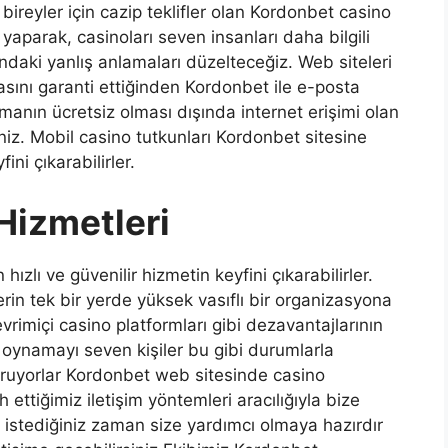
reyler için cazip teklifler olan Kordonbet casino
aparak, casinoları seven insanları daha bilgili
ndaki yanlış anlamaları düzelteceğiz. Web siteleri
sını garanti ettiğinden Kordonbet ile e-posta
amanın ücretsiz olması dışında internet erişimi olan
niz. Mobil casino tutkunları Kordonbet sitesine
ni çıkarabilirler.
Hizmetleri
zlı ve güvenilir hizmetin keyfini çıkarabilirler.
in tek bir yerde yüksek vasıflı bir organizasyona
rimiçi casino platformları gibi dezavantajlarının
oynamayı seven kişiler bu gibi durumlarla
vuruyorlar Kordonbet web sitesinde casino
h ettiğimiz iletişim yöntemleri aracılığıyla bize
istediğiniz zaman size yardımcı olmaya hazırdır