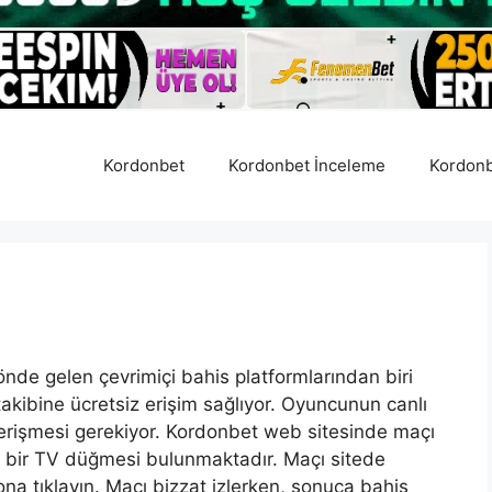
Kordonbet
Kordonbet İnceleme
Kordonb
nde gelen çevrimiçi bahis platformlarından biri
takibine ücretsiz erişim sağlıyor. Oyuncunun canlı
erişmesi gerekiyor. Kordonbet web sitesinde maçı
n bir TV düğmesi bulunmaktadır. Maçı sitede
na tıklayın. Maçı bizzat izlerken, sonuca bahis