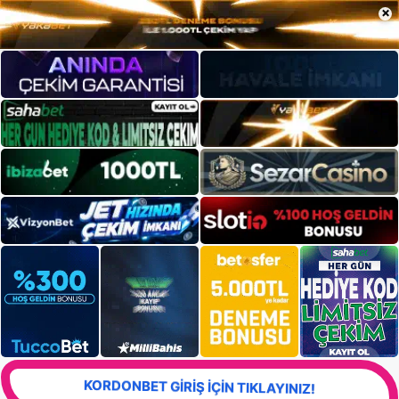
×
KORDONBET GİRİŞ İÇİN TIKLAYINIZ!