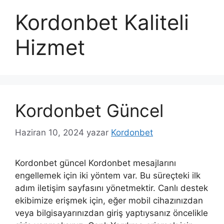
Kordonbet Kaliteli
Hizmet
Kordonbet Güncel
Haziran 10, 2024
yazar
Kordonbet
Kordonbet güncel Kordonbet mesajlarını
engellemek için iki yöntem var. Bu süreçteki ilk
adım iletişim sayfasını yönetmektir. Canlı destek
ekibimize erişmek için, eğer mobil cihazınızdan
veya bilgisayarınızdan giriş yaptıysanız öncelikle