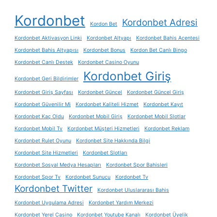
Kordonbet
Kordonbet Adresi
Kordon Bet
Kordonbet Aktivasyon Linki
Kordonbet Altyapı
Kordonbet Bahis Acentesi
Kordonbet Bahis Altyapısı
Kordonbet Bonus
Kordon Bet Canlı Bingo
Kordonbet Canlı Destek
Kordonbet Casino Oyunu
Kordonbet Giriş
Kordonbet Geri Bildirimler
Kordonbet Giriş Sayfası
Kordonbet Güncel
Kordonbet Güncel Giriş
Kordonbet Güvenilir Mi
Kordonbet Kaliteli Hizmet
Kordonbet Kayıt
Kordonbet Kaç Oldu
Kordonbet Mobil Giriş
Kordonbet Mobil Slotlar
Kordonbet Mobil Tv
Kordonbet Müşteri Hizmetleri
Kordonbet Reklam
Kordonbet Rulet Oyunu
Kordonbet Site Hakkında Bilgi
Kordonbet Site Hizmetleri
Kordonbet Slotları
Kordonbet Sosyal Medya Hesapları
Kordonbet Spor Bahisleri
Kordonbet Spor Tv
Kordonbet Sunucu
Kordonbet Tv
Kordonbet Twitter
Kordonbet Uluslararası Bahis
Kordonbet Uygulama Adresi
Kordonbet Yardım Merkezi
Kordonbet Yerel Casino
Kordonbet Youtube Kanalı
Kordonbet Üyelik