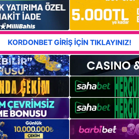
KORDONBET GİRİŞ İÇİN TIKLAYINIZ!