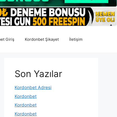
et Giriş
Kordonbet Şikayet
İletişim
Son Yazılar
Kordonbet Adresi
Kordonbet
Kordonbet
Kordonbet